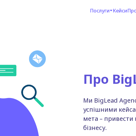
Послуги
Кейси
Про
Про Big
Ми BigLead Agenc
успішними кейса
мета – привести 
бізнесу.