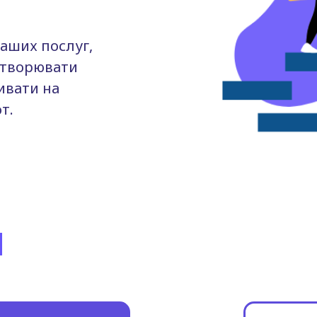
аших послуг,
створювати
ивати на
т.
d