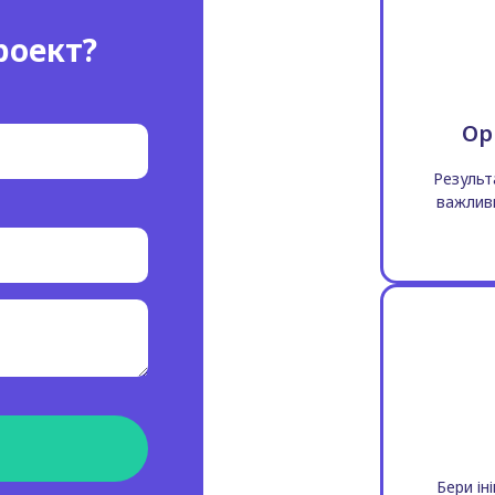
роект?
Ор
Результ
важливи
Бери ін