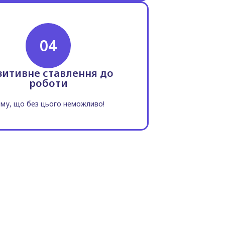
04
зитивне ставлення до
роботи
му, що без цього неможливо!