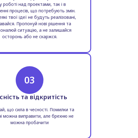
у роботі над проектами, так і в
нні процесів, що потребують змін.
які твої ідеї не будуть реалізовані,
авайся. Пропонуй нові рішення та
оналюй ситуацію, а не залишайся
осторонь або не скаржся.
03
сність та відкритість
ай, що сила в чесності. Помилки та
і можна виправити, але брехню не
можна пробачити