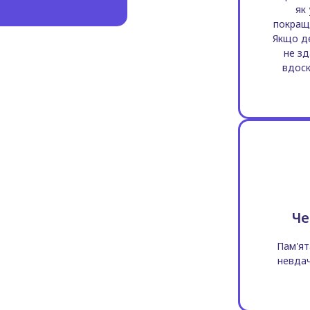
як 
покраще
Якщо де
не зд
вдоск
Че
Пам'ят
невдач