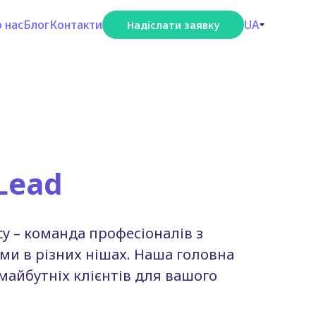
 нас
Блог
Контакти
UA
Надіслати заявку
Lead
y – команда професіоналів з
ми в різних нішах. Наша головна
майбутніх клієнтів для вашого